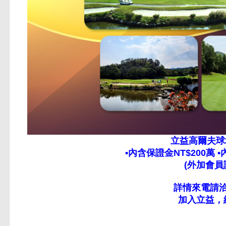
立益高爾夫球
•內含保證金NT$200萬 
(外加會員
詳情來電請洽立
加入立益，