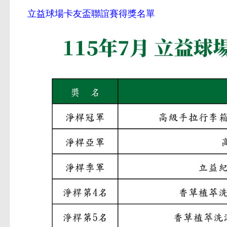
立益球場卡友盃聯誼賽得獎名單